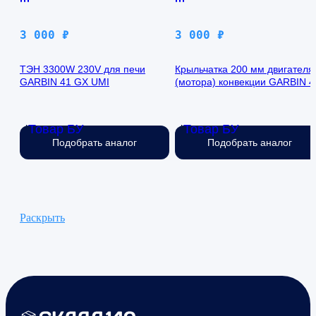
3 000
₽
3 000
₽
ТЭН 3300W 230V для печи
Крыльчатка 200 мм двигателя
GARBIN 41 GX UMI
(мотора) конвекции GARBIN 4
GX UMI
Товар БУ
Товар БУ
Нет в наличии
Нет в наличии
Подобрать аналог
Подобрать аналог
Раскрыть