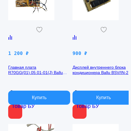
1 200
₽
900
₽
Главная плата
Дисплей внутреннего блока
R70GG(01).05.01-01(J) Ballu
кондиционера Ballu BSV/IN-2
BSV/IN-24H
R50GBK (W)05-01
В наличии
В наличии
Товар БУ
Товар БУ