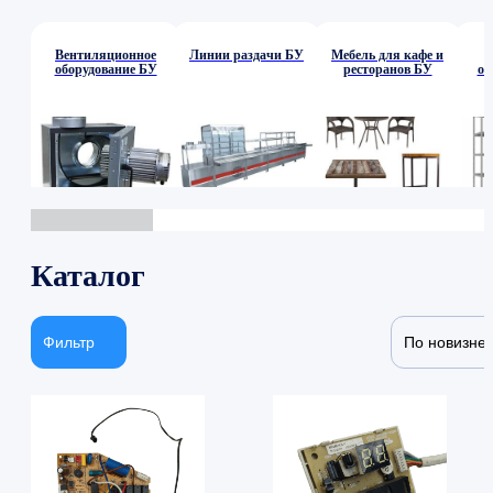
Вентиляционное
Линии раздачи БУ
Мебель для кафе и
оборудование БУ
ресторанов БУ
об
Каталог
Фильтр
По новизне