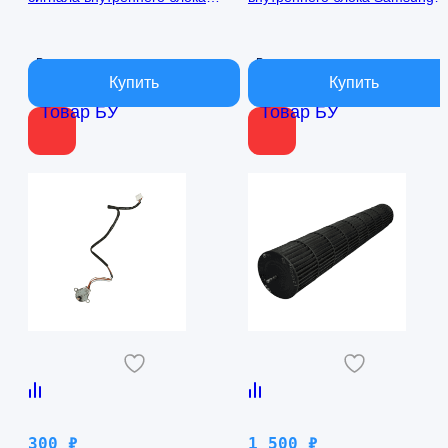
кондиционера Samsung
AQ09TFBN RPG15C-1
AQ09TFBN db41-01017a
В наличии
В наличии
Товар БУ
Товар БУ
300
₽
1 500
₽