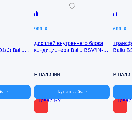
900
₽
600
₽
Дисплей внутреннего блока
Трансф
1(J) Ballu
кондиционера Ballu BSV/IN-
Ballu B
24H R50GBK (W)05-01
В наличии
В нали
йчас
Купить сейчас
Товар БУ
Товар