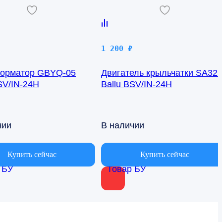
1 200
₽
орматор GBYQ-05
Двигатель крыльчатки SA32
SV/IN-24H
Ballu BSV/IN-24H
чии
В наличии
Купить сейчас
Купить сейчас
 БУ
Товар БУ