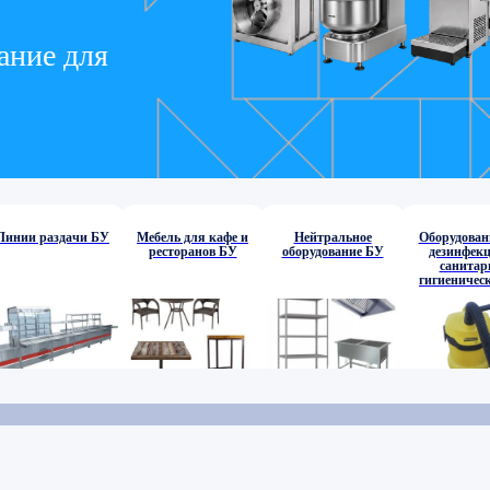
ание для
Линии раздачи БУ
Мебель для кафе и
Нейтральное
Оборудован
ресторанов БУ
оборудование БУ
дезинфекц
санитар
гигиеничес