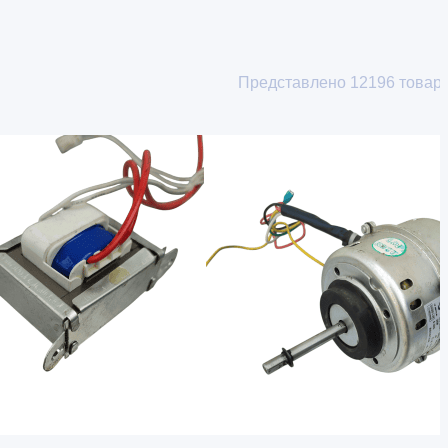
Представлено
12196
товар