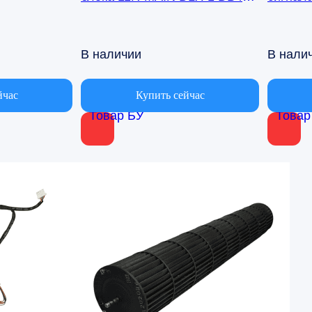
00971A Samsung AQ09TFBN
кондиц
AQ09TF
В наличии
В нали
йчас
Купить сейчас
Товар БУ
Товар