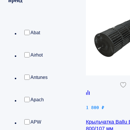
Бренд
Abat
Airhot
Antunes
Apach
1 800
₽
Крыльчатка Ballu
APW
800/107 мм