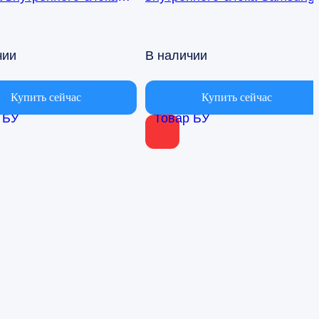
ионера Samsung
AQ09TFBN RPG15C-1
BN db41-01017a
чии
В наличии
Купить сейчас
Купить сейчас
 БУ
Товар БУ