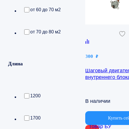
от 60 до 70 м2
от 70 до 80 м2
300
₽
Длина
Шаговый двигате
внутреннего бло
AQ09TFBN 24byj4
1200
В наличии
Купить се
1700
Товар БУ