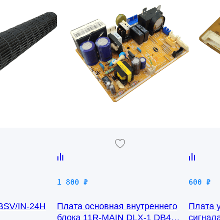
1 800
₽
600
₽
 BSV/IN-24H
Плата основная внутреннего
Плата 
блока 11R-MAIN DLX-1 DB41-
сигнал