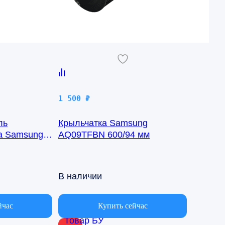
1 500
₽
ль
Крыльчатка Samsung
ка Samsung
AQ09TFBN 600/94 мм
8-1422
В наличии
йчас
Купить сейчас
Товар БУ