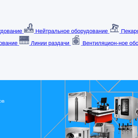
удование
Нейтральное оборудование
Пекар
ование
Линии раздачи
Вентиляцион-ное обо
ов