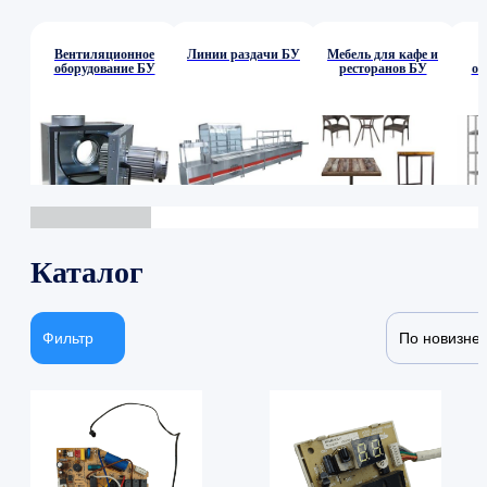
Вентиляционное
Линии раздачи БУ
Мебель для кафе и
оборудование БУ
ресторанов БУ
об
Каталог
Фильтр
По новизне