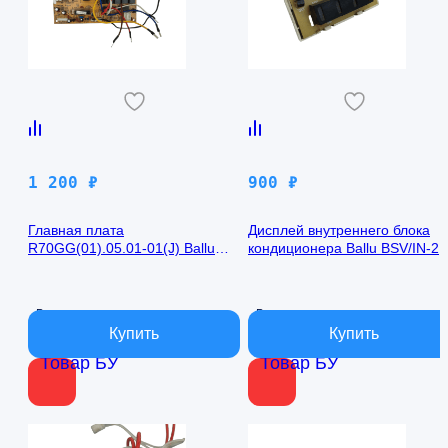
1 200
₽
900
₽
Главная плата
Дисплей внутреннего блока
R70GG(01).05.01-01(J) Ballu
кондиционера Ballu BSV/IN-2
BSV/IN-24H
R50GBK (W)05-01
В наличии
В наличии
Товар БУ
Товар БУ