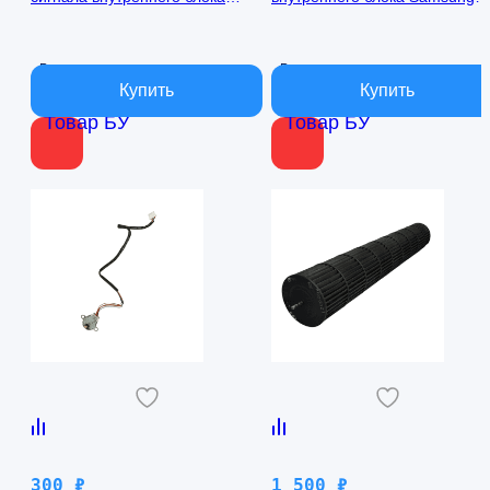
кондиционера Samsung
AQ09TFBN RPG15C-1
AQ09TFBN db41-01017a
В наличии
В наличии
Товар БУ
Товар БУ
300
₽
1 500
₽