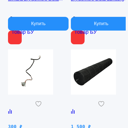
кондиционера Samsung
AQ09TFBN RPG15C-1
AQ09TFBN db41-01017a
В наличии
В наличии
Товар БУ
Товар БУ
300
₽
1 500
₽