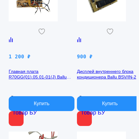
1 200
₽
900
₽
Главная плата
Дисплей внутреннего блока
R70GG(01).05.01-01(J) Ballu
кондиционера Ballu BSV/IN-2
BSV/IN-24H
R50GBK (W)05-01
В наличии
В наличии
Товар БУ
Товар БУ