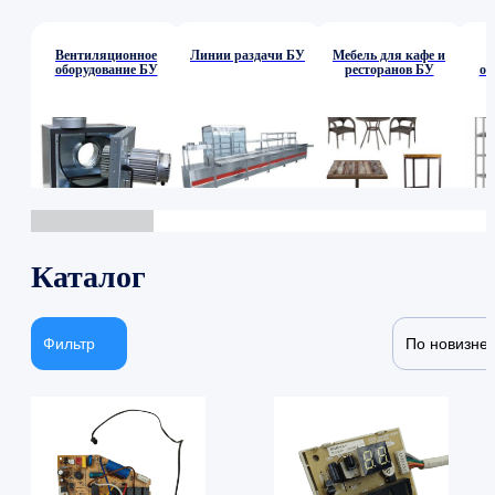
Вентиляционное
Линии раздачи БУ
Мебель для кафе и
оборудование БУ
ресторанов БУ
об
Каталог
Фильтр
По новизне