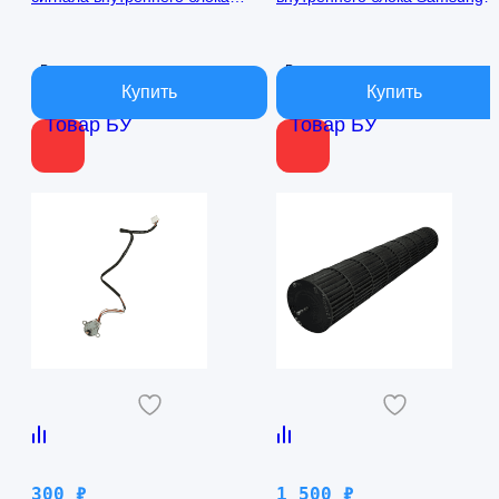
кондиционера Samsung
AQ09TFBN RPG15C-1
AQ09TFBN db41-01017a
В наличии
В наличии
Товар БУ
Товар БУ
300
₽
1 500
₽