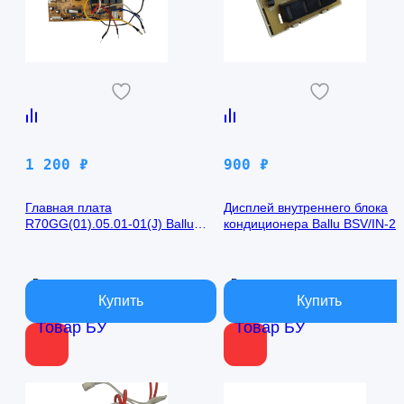
1 200
₽
900
₽
Главная плата
Дисплей внутреннего блока
R70GG(01).05.01-01(J) Ballu
кондиционера Ballu BSV/IN-2
BSV/IN-24H
R50GBK (W)05-01
В наличии
В наличии
Товар БУ
Товар БУ