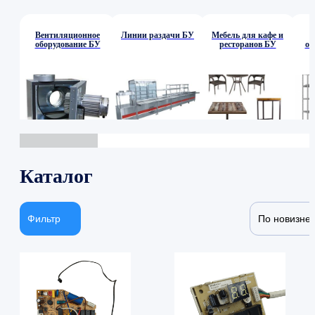
Вентиляционное
Линии раздачи БУ
Мебель для кафе и
оборудование БУ
ресторанов БУ
об
Каталог
Фильтр
По новизне