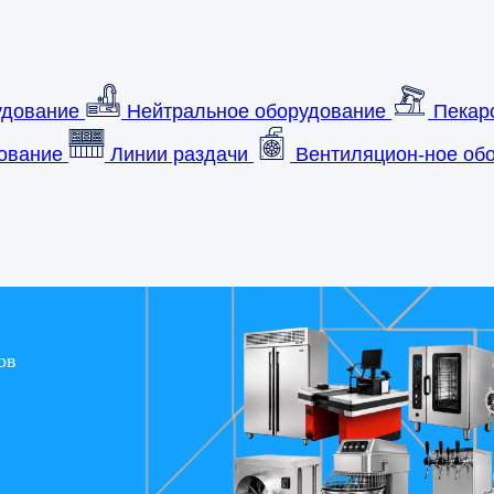
удование
Нейтральное оборудование
Пекар
ование
Линии раздачи
Вентиляцион-ное обо
ов