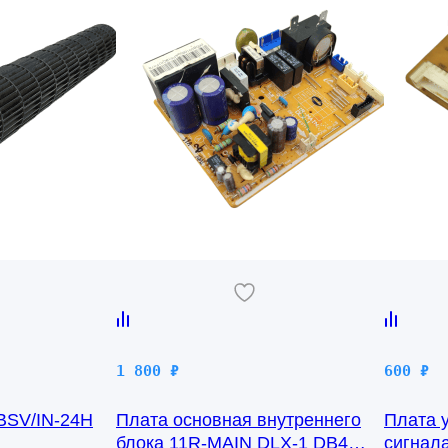
1 800
₽
600
₽
 BSV/IN-24H
Плата основная внутреннего
Плата 
блока 11R-MAIN DLX-1 DB41-
сигнал