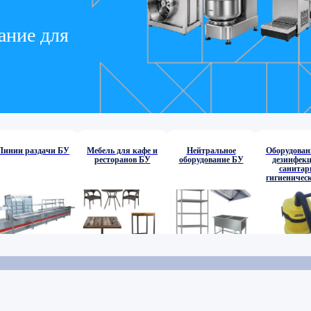
ание для
Линии раздачи БУ
Мебель для кафе и
Нейтральное
Оборудован
ресторанов БУ
оборудование БУ
дезинфекц
санитар
гигиеничес