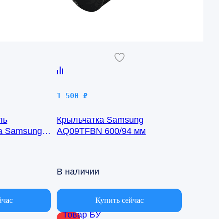
1 500
₽
ль
Крыльчатка Samsung
ка Samsung
AQ09TFBN 600/94 мм
8-1422
В наличии
йчас
Купить сейчас
Товар БУ