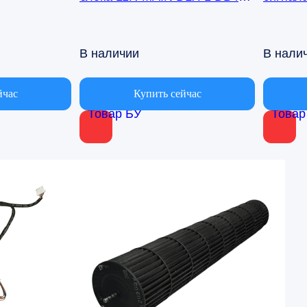
00971A Samsung AQ09TFBN
кондиц
AQ09TF
В наличии
В нали
йчас
Купить сейчас
Товар БУ
Товар