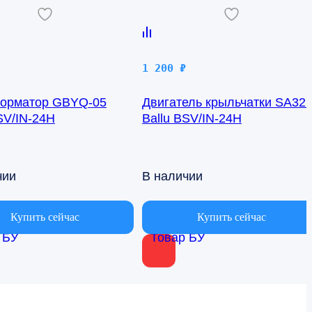
1 200
₽
орматор GBYQ-05
Двигатель крыльчатки SA32
SV/IN-24H
Ballu BSV/IN-24H
чии
В наличии
Купить сейчас
Купить сейчас
 БУ
Товар БУ