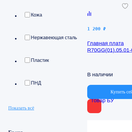
Кожа
1 200
₽
Нержавеющая сталь
Главная плата
R70GG(01).05.01-0
BSV/IN-24H
Пластик
В наличии
ПНД
Купить се
Товар БУ
Показать всё