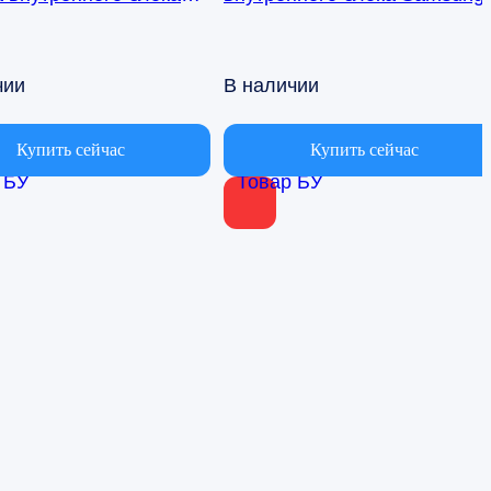
ионера Samsung
AQ09TFBN RPG15C-1
BN db41-01017a
чии
В наличии
Купить сейчас
Купить сейчас
 БУ
Товар БУ