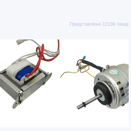
Представлено
12196
товар