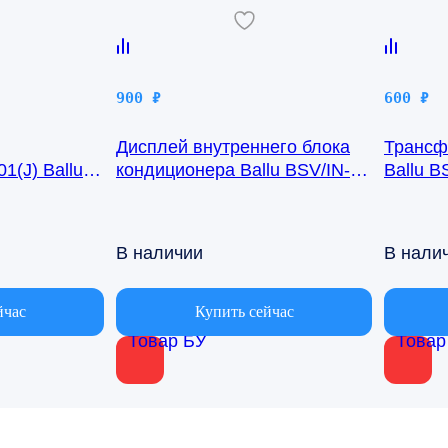
900
₽
600
₽
Дисплей внутреннего блока
Трансф
1(J) Ballu
кондиционера Ballu BSV/IN-
Ballu B
24H R50GBK (W)05-01
В наличии
В нали
йчас
Купить сейчас
Товар БУ
Товар