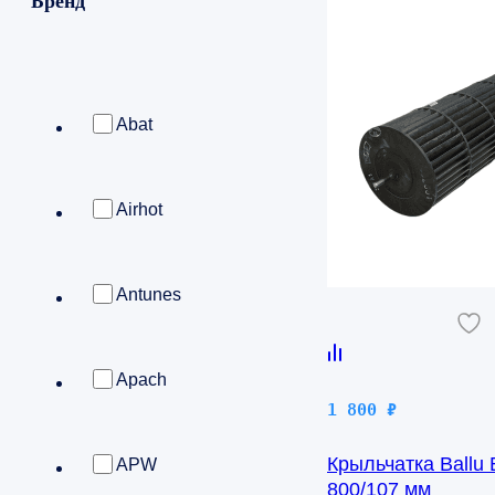
Бренд
Abat
Airhot
Antunes
Apach
1 800
₽
Крыльчатка Ballu
APW
800/107 мм