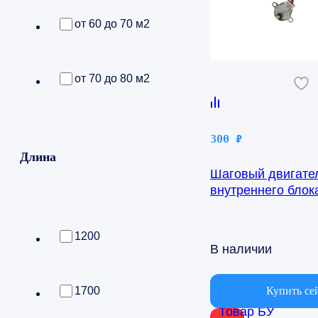
от 60 до 70 м2
от 70 до 80 м2
300
₽
Длина
Шаговый двигате
внутреннего бло
AQ09TFBN 24byj4
1200
В наличии
Купить се
1700
Товар БУ