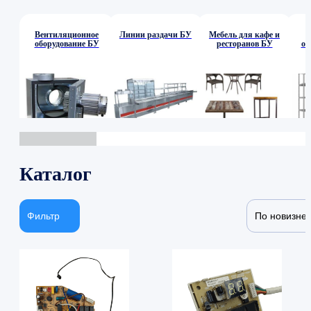
Вентиляционное
Линии раздачи БУ
Мебель для кафе и
оборудование БУ
ресторанов БУ
об
Каталог
Фильтр
По новизне