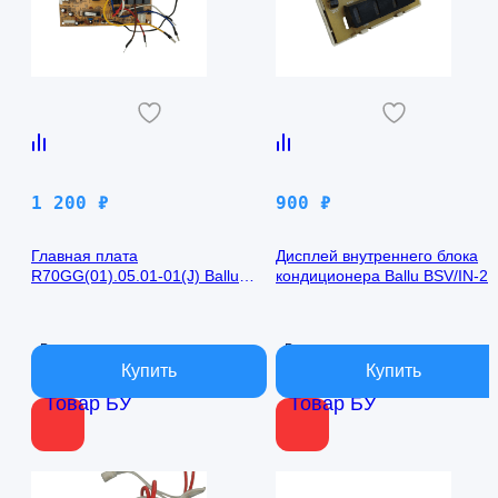
1 200
₽
900
₽
Главная плата
Дисплей внутреннего блока
R70GG(01).05.01-01(J) Ballu
кондиционера Ballu BSV/IN-2
BSV/IN-24H
R50GBK (W)05-01
В наличии
В наличии
Товар БУ
Товар БУ