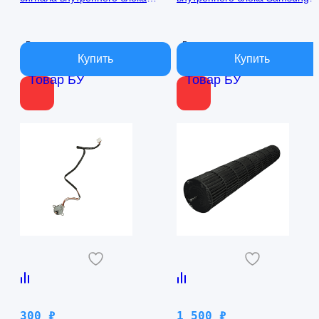
кондиционера Samsung
AQ09TFBN RPG15C-1
AQ09TFBN db41-01017a
В наличии
В наличии
Товар БУ
Товар БУ
300
₽
1 500
₽