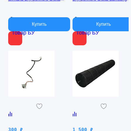
кондиционера Samsung
AQ09TFBN RPG15C-1
AQ09TFBN db41-01017a
В наличии
В наличии
Товар БУ
Товар БУ
300
₽
1 500
₽