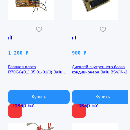
1 200
₽
900
₽
Главная плата
Дисплей внутреннего блока
R70GG(01).05.01-01(J) Ballu
кондиционера Ballu BSV/IN-2
BSV/IN-24H
R50GBK (W)05-01
В наличии
В наличии
Товар БУ
Товар БУ