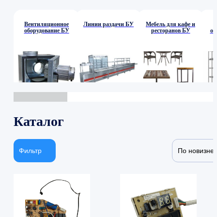
Вентиляционное
Линии раздачи БУ
Мебель для кафе и
оборудование БУ
ресторанов БУ
об
Каталог
Фильтр
По новизне