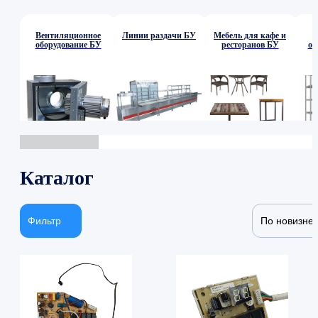
Вентиляционное
Линии раздачи БУ
Мебель для кафе и
оборудование БУ
ресторанов БУ
об
Каталог
Фильтр
По новизне