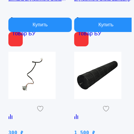
кондиционера Samsung
AQ09TFBN RPG15C-1
AQ09TFBN db41-01017a
В наличии
В наличии
Товар БУ
Товар БУ
300
₽
1 500
₽