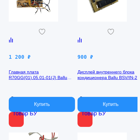
1 200
₽
900
₽
Главная плата
Дисплей внутреннего блока
R70GG(01).05.01-01(J) Ballu
кондиционера Ballu BSV/IN-2
BSV/IN-24H
R50GBK (W)05-01
В наличии
В наличии
Товар БУ
Товар БУ