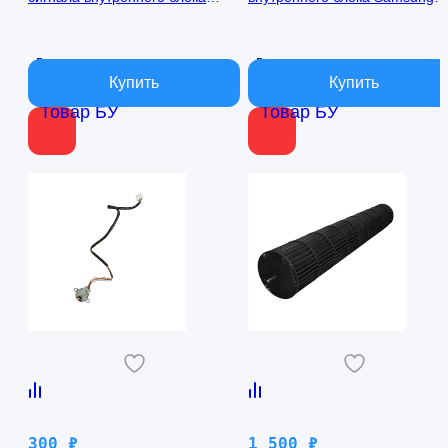
кондиционера Samsung
AQ09TFBN RPG15C-1
AQ09TFBN db41-01017a
В наличии
В наличии
Товар БУ
Товар БУ
300
₽
1 500
₽