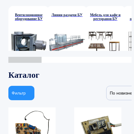
Вентиляционное
Линии раздачи БУ
Мебель для кафе и
оборудование БУ
ресторанов БУ
об
Каталог
Фильтр
По новизне