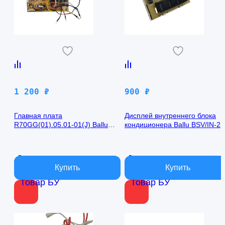
1 200
₽
900
₽
Главная плата
Дисплей внутреннего блока
R70GG(01).05.01-01(J) Ballu
кондиционера Ballu BSV/IN-2
BSV/IN-24H
R50GBK (W)05-01
В наличии
В наличии
Товар БУ
Товар БУ