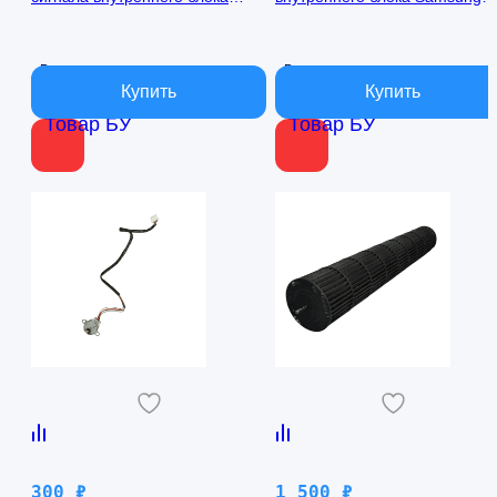
кондиционера Samsung
AQ09TFBN RPG15C-1
AQ09TFBN db41-01017a
В наличии
В наличии
Товар БУ
Товар БУ
300
₽
1 500
₽