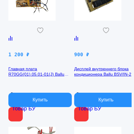
1 200
₽
900
₽
Главная плата
Дисплей внутреннего блока
R70GG(01).05.01-01(J) Ballu
кондиционера Ballu BSV/IN-2
BSV/IN-24H
R50GBK (W)05-01
В наличии
В наличии
Товар БУ
Товар БУ