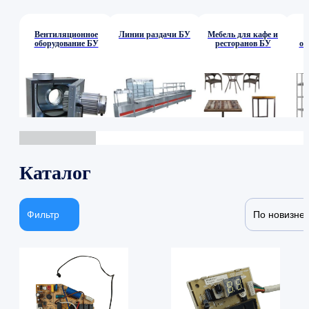
Вентиляционное
Линии раздачи БУ
Мебель для кафе и
оборудование БУ
ресторанов БУ
об
Каталог
Фильтр
По новизне