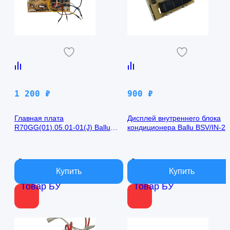
1 200
₽
900
₽
Главная плата
Дисплей внутреннего блока
R70GG(01).05.01-01(J) Ballu
кондиционера Ballu BSV/IN-2
BSV/IN-24H
R50GBK (W)05-01
В наличии
В наличии
Товар БУ
Товар БУ