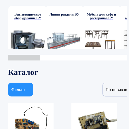
Вентиляционное
Линии раздачи БУ
Мебель для кафе и
оборудование БУ
ресторанов БУ
об
Каталог
Фильтр
По новизне