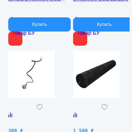
кондиционера Samsung
AQ09TFBN RPG15C-1
AQ09TFBN db41-01017a
В наличии
В наличии
Товар БУ
Товар БУ
300
₽
1 500
₽