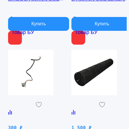
кондиционера Samsung
AQ09TFBN RPG15C-1
AQ09TFBN db41-01017a
В наличии
В наличии
Товар БУ
Товар БУ
300
₽
1 500
₽