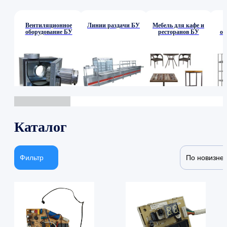
Вентиляционное
Линии раздачи БУ
Мебель для кафе и
оборудование БУ
ресторанов БУ
об
Каталог
Фильтр
По новизне