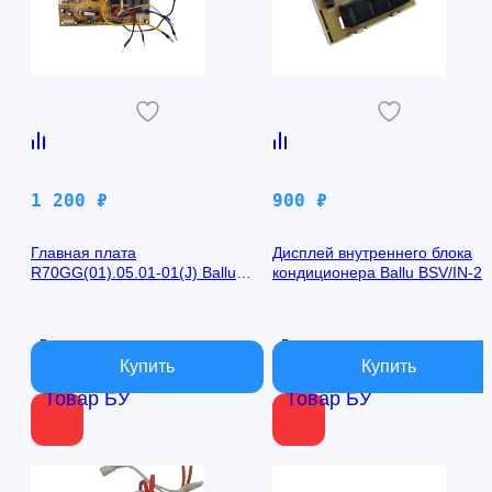
1 200
₽
900
₽
Главная плата
Дисплей внутреннего блока
R70GG(01).05.01-01(J) Ballu
кондиционера Ballu BSV/IN-2
BSV/IN-24H
R50GBK (W)05-01
В наличии
В наличии
Товар БУ
Товар БУ