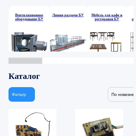
Вентиляционное
Линии раздачи БУ
Мебель для кафе и
оборудование БУ
ресторанов БУ
об
Каталог
Фильтр
По новизне