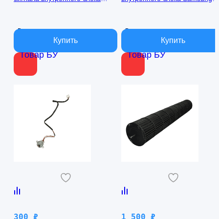
кондиционера Samsung
AQ09TFBN RPG15C-1
AQ09TFBN db41-01017a
В наличии
В наличии
Товар БУ
Товар БУ
300
₽
1 500
₽