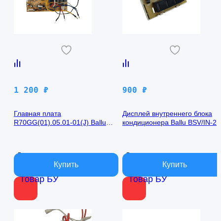
1 200
₽
900
₽
Главная плата
Дисплей внутреннего блока
R70GG(01).05.01-01(J) Ballu
кондиционера Ballu BSV/IN-2
BSV/IN-24H
R50GBK (W)05-01
В наличии
В наличии
Товар БУ
Товар БУ