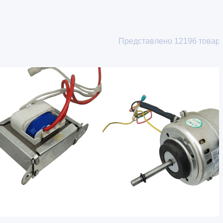
Представлено
12196
товар