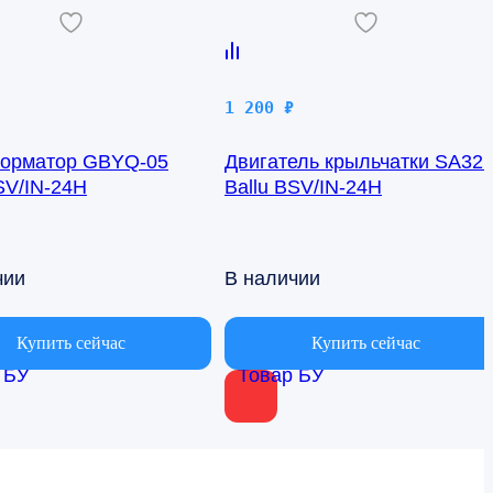
1 200
₽
орматор GBYQ-05
Двигатель крыльчатки SA32
SV/IN-24H
Ballu BSV/IN-24H
чии
В наличии
Купить сейчас
Купить сейчас
 БУ
Товар БУ