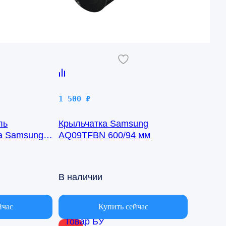
1 500
₽
ль
Крыльчатка Samsung
ка Samsung
AQ09TFBN 600/94 мм
8-1422
В наличии
йчас
Купить сейчас
Товар БУ