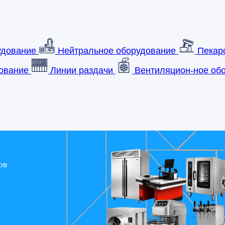
удование
Нейтральное оборудование
Пекар
ование
Линии раздачи
Вентиляцион-ное обо
ов