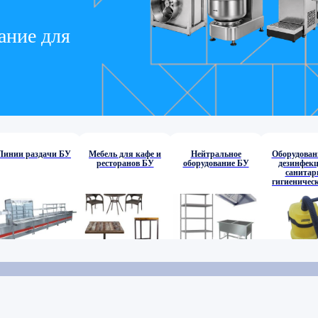
ание для
Линии раздачи БУ
Мебель для кафе и
Нейтральное
Оборудован
ресторанов БУ
оборудование БУ
дезинфекц
санитар
гигиеничес