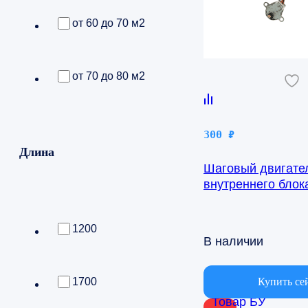
от 60 до 70 м2
от 70 до 80 м2
300
₽
Длина
Шаговый двигате
внутреннего бло
AQ09TFBN 24byj4
1200
В наличии
Купить се
1700
Товар БУ