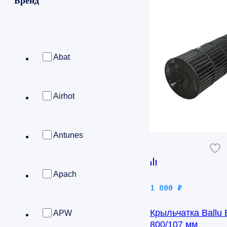
Бренд
Abat
Airhot
Antunes
Apach
1 800
₽
Крыльчатка Ballu
APW
800/107 мм