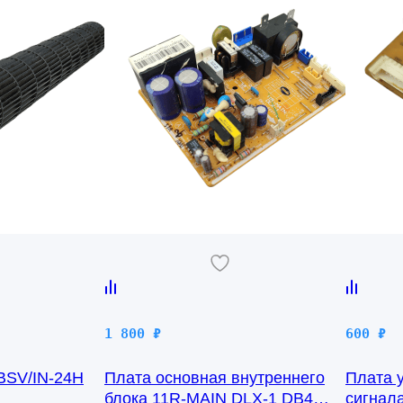
1 800
₽
600
₽
 BSV/IN-24H
Плата основная внутреннего
Плата 
блока 11R-MAIN DLX-1 DB41-
сигнал