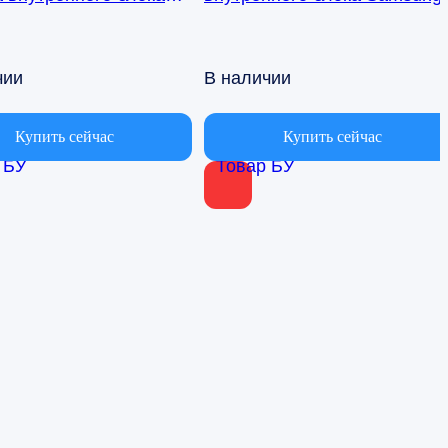
ионера Samsung
AQ09TFBN RPG15C-1
BN db41-01017a
чии
В наличии
Купить сейчас
Купить сейчас
 БУ
Товар БУ