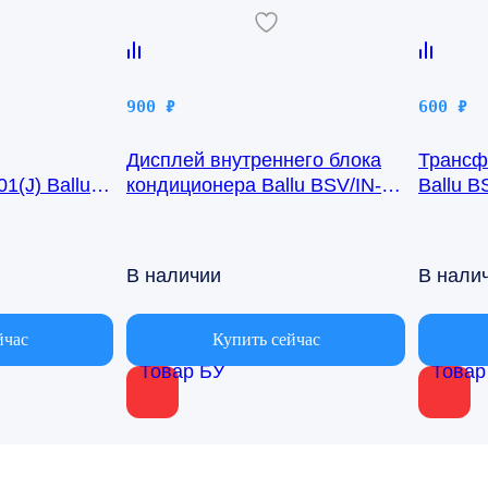
900
₽
600
₽
Дисплей внутреннего блока
Трансф
1(J) Ballu
кондиционера Ballu BSV/IN-
Ballu B
24H R50GBK (W)05-01
В наличии
В нали
йчас
Купить сейчас
Товар БУ
Товар