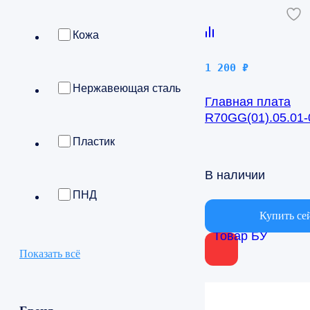
Кожа
1 200
₽
Нержавеющая сталь
Главная плата
R70GG(01).05.01-0
BSV/IN-24H
Пластик
В наличии
ПНД
Купить се
Товар БУ
Показать всё