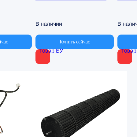
00971A Samsung AQ09TFBN
кондиц
AQ09TF
В наличии
В нали
йчас
Купить сейчас
Товар БУ
Товар